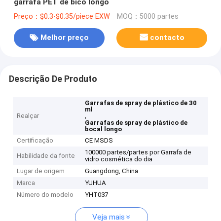
garrafa PET de bico longo
Preço：$0.3-$0.35/piece EXW
MOQ：5000 partes
Melhor preço
contacto
Descrição De Produto
Garrafas de spray de plástico de 30
ml
Realçar
,
Garrafas de spray de plástico de
bocal longo
Certificação
CE MSDS
100000 partes/partes por Garrafa de
Habilidade da fonte
vidro cosmética do dia
Lugar de origem
Guangdong, China
Marca
YUHUA
Número do modelo
YHT037
Veja mais