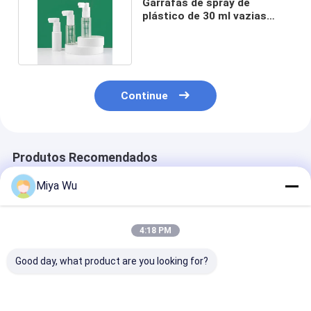
Garrafas de spray de
plástico de 30 ml vazias
garrafa PET de bico longo
Continue
Produtos Recomendados
Miya Wu
4:18 PM
Good day, what product are you looking for?
Garrafa cosmética
Botas de spray de
Frasco de spra
PET de 200 ml,
plástico
plástico com