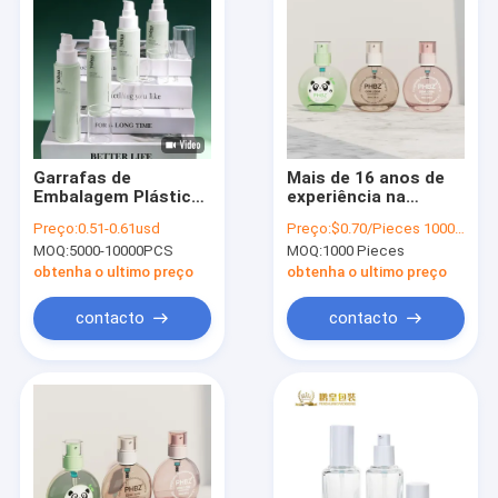
Garrafas de
Mais de 16 anos de
Embalagem Plástica
experiência na
Ecológicas
produção de
Preço:
0.51-0.61usd
Preço:
$0.70/Pieces 1000-4999 Pieces
Personalizáveis com
embalagens
MOQ:
5000-10000PCS
MOQ:
1000 Pieces
Alta Resistência ao
plásticas
Impacto para
obtenha o ultimo preço
obtenha o ultimo preço
Líquidos Cosméticos
contacto
contacto
Para casa
Produtos
Sobre nós