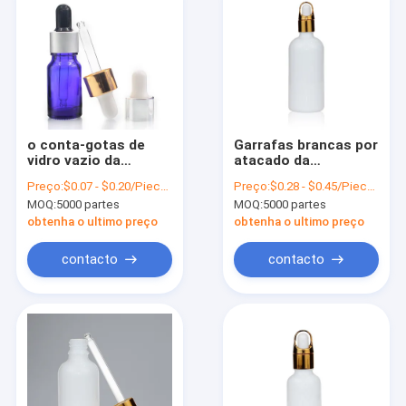
o conta-gotas de
Garrafas brancas por
vidro vazio da
atacado da
garrafa 10ml azul
porcelana 100ml com
Preço:
$0.07 - $0.20/Pieces
Preço:
$0.28 - $0.45/Pieces
engarrafa com as
o conta-gotas de
MOQ:
5000 partes
MOQ:
5000 partes
garrafas de vidro do
vidro para óleos
conta-gotas da
essenciais
obtenha o ultimo preço
obtenha o ultimo preço
pipeta
contacto
contacto
Para casa
Produtos
Sobre nós