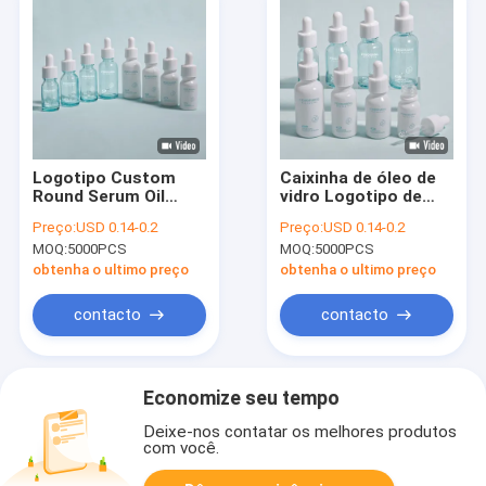
Logotipo Custom
Caixinha de óleo de
Round Serum Oil
vidro Logotipo de
Bottle Design
garrafa de vidro
Preço:
USD 0.14-0.2
Preço:
USD 0.14-0.2
resistente a
Recipiente liso
MOQ:
5000PCS
MOQ:
5000PCS
vazamentos
personalizado
adequado para óleos
projetado para óleos
obtenha o ultimo preço
obtenha o ultimo preço
essenciais Cuidados
essenciais soros e
da pele e embalagens
aplicações
contacto
contacto
cosméticas
cosméticas
Economize seu tempo
Deixe-nos contatar os melhores produtos
com você.