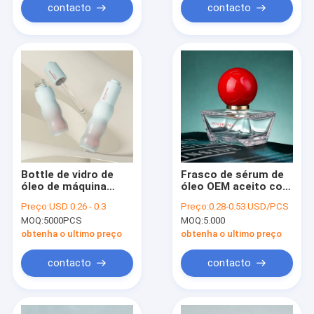
cosméticos e
contacto
contacto
cuidados com a pele
com óleos
essenciais
Bottle de vidro de
Frasco de sérum de
óleo de máquina
óleo OEM aceito com
automática com
conta-gotas de
Preço:
USD 0.26 - 0.3
Preço:
0.28-0.53 USD/PCS
design e capacidade
bambu, embalagem
MOQ:
5000PCS
MOQ:
5.000
de transporte aéreo
personalizável
por mar perfeito para
dourada e prateada
obtenha o ultimo preço
obtenha o ultimo preço
embalagens
para óleo essencial e
industriais
cosméticos para
contacto
contacto
cuidados com a pele