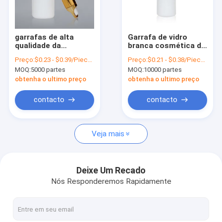
Visita à fábrica
Controle de qualidade
garrafas de alta
Garrafa de vidro
qualidade da
branca cosmética de
Contacte-nos
porcelana 50ml com
alta qualidade do
Preço:
$0.23 - $0.39/Pieces
Preço:
$0.21 - $0.38/Pieces
o conta-gotas de
conta-gotas da
MOQ:
5000 partes
MOQ:
10000 partes
vidro para óleos
garrafa 30ml do
Notícias
essenciais
conta-gotas da
obtenha o ultimo preço
obtenha o ultimo preço
porcelana
Solicite um orçamento
contacto
contacto
Veja mais
Garrafas do empacotamento plástico
Frascos do empacotamento plástico
Deixe Um Recado
Nós Responderemos Rapidamente
Garrafa da espuma plástica
Garrafa plástica da loção