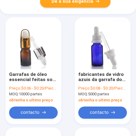
Dê a sua exigência
Garrafas de óleo
fabricantes de vidro
essencial feitas sob
azuis da garrafa do
encomenda da cor
conta-gotas do óleo
Preço:
$0.06 - $0.20/Pieces
Preço:
$0.08 - $0.20/Pieces
5ml do conta-gotas
essencial do
MOQ:
10000 partes
MOQ:
5000 partes
de Amber Color
recipiente 20ml
Glass Bottles With
cosmético
obtenha o ultimo preço
obtenha o ultimo preço
contacto
contacto