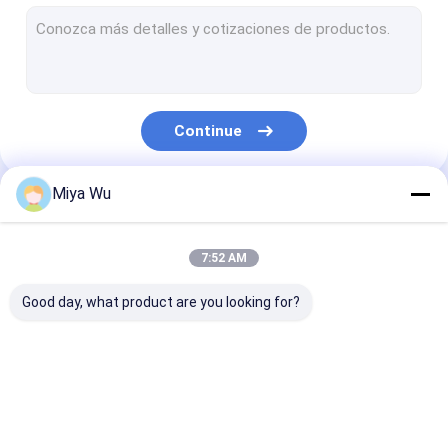
garrafa de spray de plástico
Garrafa de vidro do conta-gotas do óleo
Garrafas de vidro de Boston
Continue
Garrafas do conta-gotas do soro
Garrafas líquidas da fundação
Miya Wu
Nossas Categorias
Garrafas de vidro da loção
7:52 AM
Frascos de vidro de creme
Good day, what product are you looking for?
Grupo de empacotamento cosmético
Rolo de vidro em garrafas
Garrafas do
Frascos do
Garrafa da e
Opal Glass Bottle
empacotamento
empacotamento
plástica
plástico
plástico