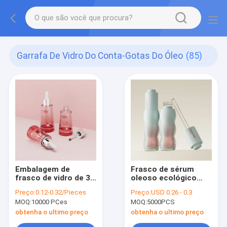
Garrafa De Vidro Do Conta-Gotas Do Óleo
(85)
Embalagem de
Frasco de sérum
frasco de vidro de 30
oleoso ecológico
ml 50 ml
com material de
Preço:
0.12-0.32/Pieces
Preço:
USD 0.26 - 0.3
colarinho de alumínio
MOQ:
10000 PCes
MOQ:
5000PCS
e plástico PP
adequado para
obtenha o ultimo preço
obtenha o ultimo preço
embalagens de