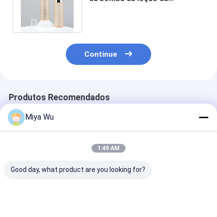
composição para cuidados
pessoais
Continue
Produtos Recomendados
Miya Wu
1:49 AM
Good day, what product are you looking for?
Garrafas de
Garrafa de loção
Frasco de loçã
Embalagem Plástica
plástica reciclável
plástico com
Ecológicas
com bomba airless e
impressão de t
Personalizáveis com
tampa de rosca para
seda perfeito 