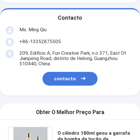
Contacto
Ms. Ming Qiu
+86-13352875505
209, Edifício A, Fun Creative Park, n.o 371, East Of
Jianpeng Road, distrito de Helong, Guangzhou
510440, China
contacto
Obter O Melhor Preço Para
O cilindro 180ml geou a garrafa
da bomba da loção da