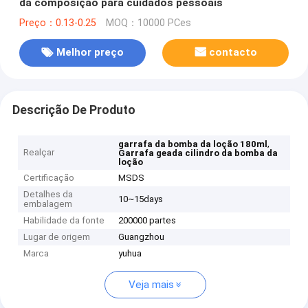
da composição para cuidados pessoais
Preço：0.13-0.25
MOQ：10000 PCes
Melhor preço
contacto
Descrição De Produto
,
garrafa da bomba da loção 180ml
Realçar
Garrafa geada cilindro da bomba da
loção
Certificação
MSDS
Detalhes da
10~15days
embalagem
Habilidade da fonte
200000 partes
Lugar de origem
Guangzhou
Marca
yuhua
Veja mais