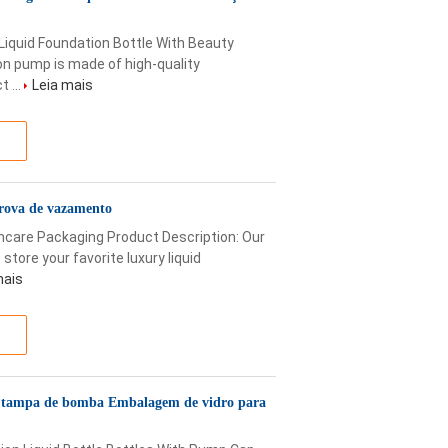
iquid Foundation Bottle With Beauty
on pump is made of high-quality
 ...
Leia mais
prova de vazamento
ncare Packaging Product Description: Our
store your favorite luxury liquid
mais
m tampa de bomba Embalagem de vidro para