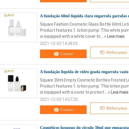
A fundação 60ml líquida clara engarrafa garrafas
Square Fashion Cosmetic Glass Bottle 60ml Loti
Product features 1. lotion pump: This white pum
is equipped with a white cover to ...
Leia mais
2021-12-03 14:38:02
Melhor preço
Contato
A fundação líquida de vidro geada engarrafa vazi
Square 30ml Empty Cosmetic Bottles Frosted Li
Product features 1. lotion pump: This lotion pum
is equipped with a cover to protect ...
Leia mais
2021-12-03 14:27:20
Melhor preço
Contato
Cosméticos luxuosos do círculo 30ml que empacota