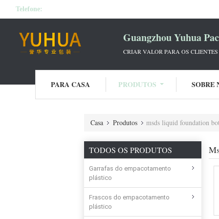
Telefone:
Guangzhou Yuhua Pack
CRIAR VALOR PARA OS CLIENTES
PARA CASA
PRODUTOS
SOBRE 
Casa
Produtos
msds liquid foundation bot
Ms
TODOS OS PRODUTOS
Garrafas do empacotamento
plástico
Frascos do empacotamento
plástico