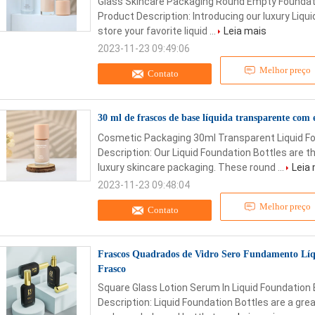
Glass Skincare Packaging Round Empty Foundati
Product Description: Introducing our luxury Liqu
store your favorite liquid ...
Leia mais
2023-11-23 09:49:06
Melhor preço
Contato
30 ml de frascos de base líquida transparente co
Cosmetic Packaging 30ml Transparent Liquid Fo
Description: Our Liquid Foundation Bottles are t
luxury skincare packaging. These round ...
Leia
2023-11-23 09:48:04
Melhor preço
Contato
Frascos Quadrados de Vidro Sero Fundamento Líq
Frasco
Square Glass Lotion Serum In Liquid Foundation
Description: Liquid Foundation Bottles are a grea