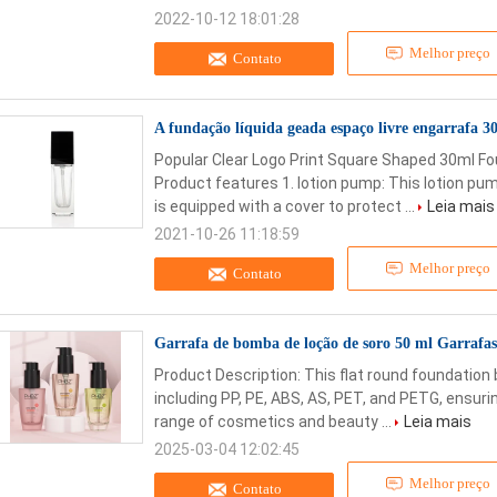
2022-10-12 18:01:28
Melhor preço
Contato
A fundação líquida geada espaço livre engarrafa 
Popular Clear Logo Print Square Shaped 30ml Fo
Product features 1. lotion pump: This lotion pum
is equipped with a cover to protect ...
Leia mais
2021-10-26 11:18:59
Melhor preço
Contato
Garrafa de bomba de loção de soro 50 ml Garrafa
Product Description: This flat round foundation 
including PP, PE, ABS, AS, PET, and PETG, ensuring
range of cosmetics and beauty ...
Leia mais
2025-03-04 12:02:45
Melhor preço
Contato