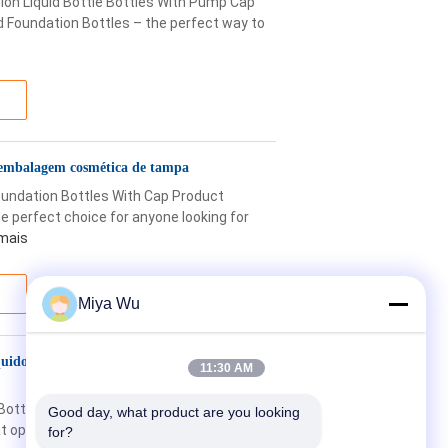
on Liquid Bottle Bottles With Pump Cap
id Foundation Bottles – the perfect way to
m embalagem cosmética de tampa
undation Bottles With Cap Product
he perfect choice for anyone looking for
 mais
Miya Wu
uido Frascos de Loção de Creme 50 ml
11:30 AM
 Bottle 50ml Cream Lotion Bottle Product
Good day, what product are you looking 
t option for those looking for a luxurious
for?