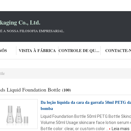
aging Co., Ltd.
 É A NOSSA FILOSOFIA EMPRESARIAL.
NÓS
VISITA À FÁBRICA
CONTROLE DE QUALIDADE
CONTACTE-
tle
ds Liquid Foundation Bottle
(100)
Da loção líquida da cara da garrafa 50ml PETG d
bomba
Liquid Foundation Bottle 50ml PETG Bottle Skin
Volume:50ml Usage:skincare face lotion serum es
Bottle color: clear, or custom color ...
Leia mais