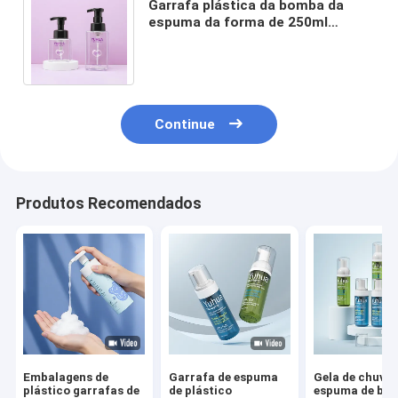
Garrafa plástica da bomba da
espuma da forma de 250ml
400mlsquare com projeto preto
da bomba da espuma
Continue
Produtos Recomendados
Embalagens de
Garrafa de espuma
Gela de chuvei
plástico garrafas de
de plástico
espuma de bo