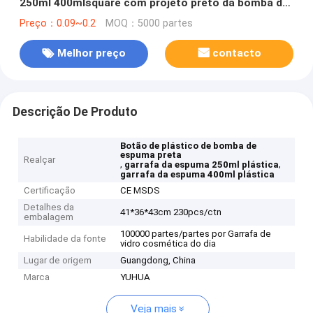
250ml 400mlsquare com projeto preto da bomba da
espuma
Preço：0.09~0.2
MOQ：5000 partes
Melhor preço
contacto
Descrição De Produto
Botão de plástico de bomba de
espuma preta
Realçar
,
,
garrafa da espuma 250ml plástica
garrafa da espuma 400ml plástica
Certificação
CE MSDS
Detalhes da
41*36*43cm 230pcs/ctn
embalagem
100000 partes/partes por Garrafa de
Habilidade da fonte
vidro cosmética do dia
Lugar de origem
Guangdong, China
Marca
YUHUA
Veja mais