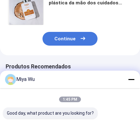
plástica da mão dos cuidados
pessoais do PCR do pulverizador
da garrafa da bomba 13.52oz
Continue
Produtos Recomendados
Miya Wu
1:45 PM
Good day, what product are you looking for?
Garrafas de
Embalagens
o empacotame
Embalagem Plástica
Plásticas para
plástico do
Ecológicas
Garrafas com
tonalizador d