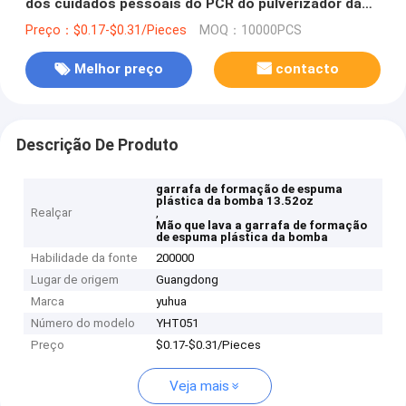
dos cuidados pessoais do PCR do pulverizador da
garrafa da bomba 13.52oz
Preço：$0.17-$0.31/Pieces
MOQ：10000PCS
Melhor preço
contacto
Descrição De Produto
garrafa de formação de espuma
plástica da bomba 13.52oz
Realçar
,
Mão que lava a garrafa de formação
de espuma plástica da bomba
Habilidade da fonte
200000
Lugar de origem
Guangdong
Marca
yuhua
Número do modelo
YHT051
Preço
$0.17-$0.31/Pieces
Veja mais