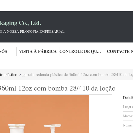
aging Co., Ltd.
 É A NOSSA FILOSOFIA EMPRESARIAL.
NÓS
VISITA À FÁBRICA
CONTROLE DE QUALIDADE
CONTACTE-
o plástico
garrafa redonda plástica de 360ml 12oz com bomba 28/410 da lo
e 360ml 12oz com bomba 28/410 da loção
Detal
Lugar 
Marca:
Número