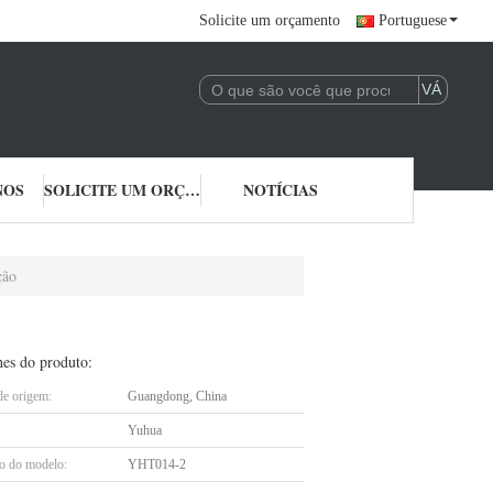
Solicite um orçamento
Portuguese
NOS
SOLICITE UM ORÇAMENTO
NOTÍCIAS
ção
hes do produto:
de origem:
Guangdong, China
Yuhua
 do modelo:
YHT014-2