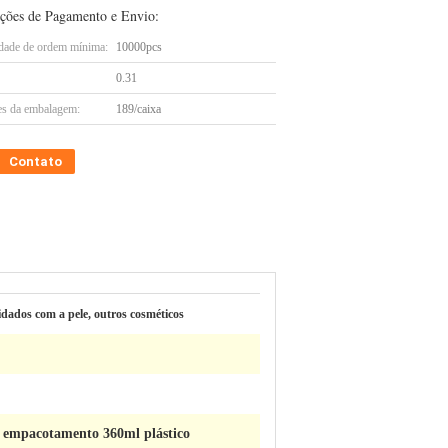
ções de Pagamento e Envio:
dade de ordem mínima:
10000pcs
0.31
es da embalagem:
189/caixa
Contato
idados com a pele, outros cosméticos
o empacotamento 360ml plástico