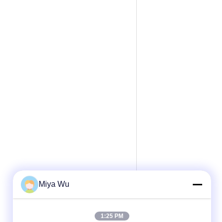
Miya Wu
1:25 PM