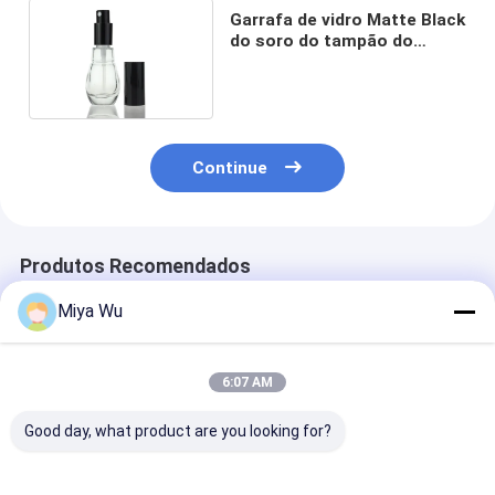
Garrafa de vidro Matte Black
do soro do tampão do
pulverizador 30ml
Continue
Produtos Recomendados
Miya Wu
6:07 AM
Good day, what product are you looking for?
Frasco de sérum de
Sliver Dropper
Serum Droppe