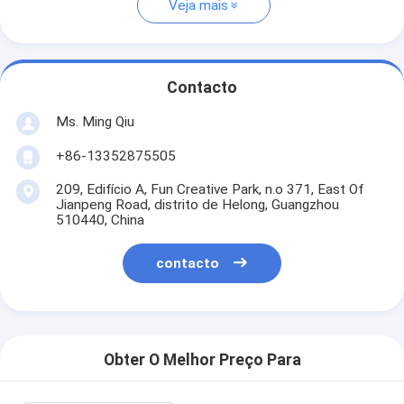
Veja mais
Contacto
Ms. Ming Qiu
+86-13352875505
209, Edifício A, Fun Creative Park, n.o 371, East Of
Jianpeng Road, distrito de Helong, Guangzhou
510440, China
contacto
Obter O Melhor Preço Para