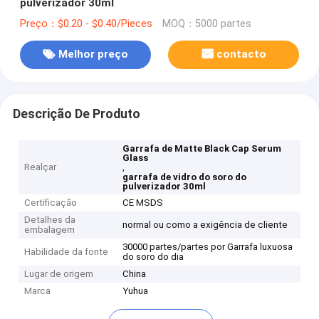
pulverizador 30ml
Preço：$0.20 - $0.40/Pieces
MOQ：5000 partes
Melhor preço
contacto
Descrição De Produto
Garrafa de Matte Black Cap Serum
Glass
Realçar
,
garrafa de vidro do soro do
pulverizador 30ml
Certificação
CE MSDS
Detalhes da
normal ou como a exigência de cliente
embalagem
30000 partes/partes por Garrafa luxuosa
Habilidade da fonte
do soro do dia
Lugar de origem
China
Marca
Yuhua