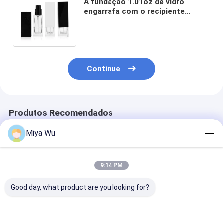
A fundação 1.01oz de vidro
engarrafa com o recipiente
cosmético dos cuidados com a
pele pretos da bomba
Continue
Produtos Recomendados
Miya Wu
9:14 PM
Good day, what product are you looking for?
30ml / 1oz Frasco
Garrafas redondas
Fundação líqu
Vazio de Vidro
de loção de creme de
garrafas de vi