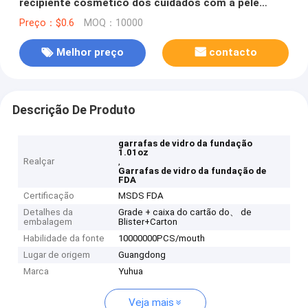
recipiente cosmético dos cuidados com a pele
pretos da bomba
Preço：$0.6
MOQ：10000
Melhor preço
contacto
Descrição De Produto
garrafas de vidro da fundação
1.01oz
Realçar
,
Garrafas de vidro da fundação de
FDA
Certificação
MSDS FDA
Detalhes da
Grade + caixa do cartão do、 de
embalagem
Blister+Carton
Habilidade da fonte
10000000PCS/mouth
Lugar de origem
Guangdong
Marca
Yuhua
Veja mais