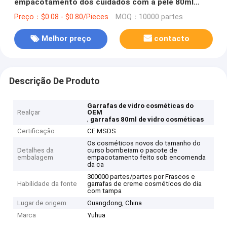
empacotamento dos cuidados com a pele 80ml
ajustou PC149
Preço：$0.08 - $0.80/Pieces
MOQ：10000 partes
Melhor preço
contacto
Descrição De Produto
Garrafas de vidro cosméticas do
Realçar
OEM
,
garrafas 80ml de vidro cosméticas
Certificação
CE MSDS
Os cosméticos novos do tamanho do
Detalhes da
curso bombeiam o pacote de
embalagem
empacotamento feito sob encomenda
da ca
300000 partes/partes por Frascos e
Habilidade da fonte
garrafas de creme cosméticos do dia
com tampa
Lugar de origem
Guangdong, China
Marca
Yuhua