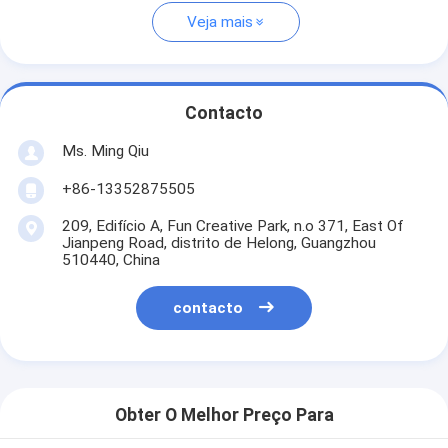
Veja mais
Contacto
Ms. Ming Qiu
+86-13352875505
209, Edifício A, Fun Creative Park, n.o 371, East Of
Jianpeng Road, distrito de Helong, Guangzhou
510440, China
contacto
Obter O Melhor Preço Para