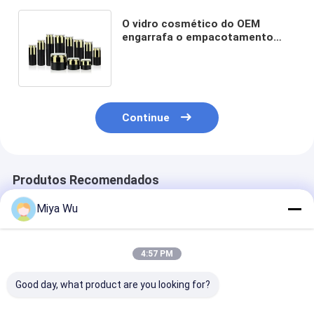
O vidro cosmético do OEM
engarrafa o empacotamento
dos cuidados com a pele 80ml
ajustou PC149
Continue
Produtos Recomendados
Miya Wu
4:57 PM
Good day, what product are you looking for?