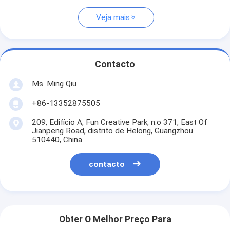
Veja mais
Contacto
Ms. Ming Qiu
+86-13352875505
209, Edifício A, Fun Creative Park, n.o 371, East Of
Jianpeng Road, distrito de Helong, Guangzhou
510440, China
contacto
Obter O Melhor Preço Para