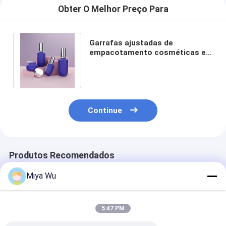
Obter O Melhor Preço Para
Garrafas ajustadas de
empacotamento cosméticas e
frascos de 40ml 100ml 130ml
para Skincares
Continue
Produtos Recomendados
Miya Wu
5:47 PM