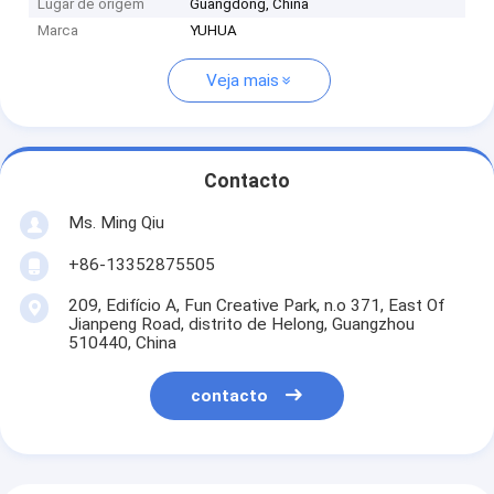
Lugar de origem
Guangdong, China
Marca
YUHUA
Veja mais
Contacto
Ms. Ming Qiu
+86-13352875505
209, Edifício A, Fun Creative Park, n.o 371, East Of
Jianpeng Road, distrito de Helong, Guangzhou
510440, China
contacto