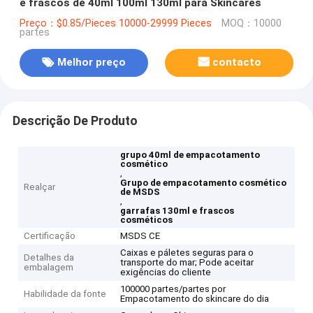
e frascos de 40ml 100ml 130ml para Skincares
Preço：$0.85/Pieces 10000-29999 Pieces
MOQ：10000
partes
Melhor preço
contacto
Descrição De Produto
grupo 40ml de empacotamento
cosmético
,
Grupo de empacotamento cosmético
Realçar
de MSDS
,
garrafas 130ml e frascos
cosméticos
Certificação
MSDS CE
Caixas e páletes seguras para o
Detalhes da
transporte do mar; Pode aceitar
embalagem
exigências do cliente
100000 partes/partes por
Habilidade da fonte
Empacotamento do skincare do dia