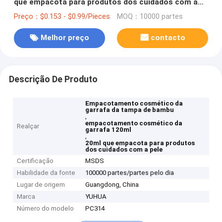
que empacota para produtos dos cuidados com a
pele
Preço：$0.153 - $0.99/Pieces
MOQ：10000 partes
Melhor preço
contacto
Descrição De Produto
Empacotamento cosmético da
garrafa da tampa de bambu
,
empacotamento cosmético da
Realçar
garrafa 120ml
,
20ml que empacota para produtos
dos cuidados com a pele
Certificação
MSDS
Habilidade da fonte
100000 partes/partes pelo dia
Lugar de origem
Guangdong, China
Marca
YUHUA
Número do modelo
PC314