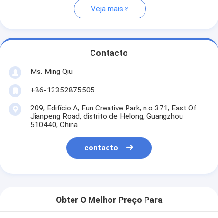
Veja mais
Contacto
Ms. Ming Qiu
+86-13352875505
209, Edifício A, Fun Creative Park, n.o 371, East Of
Jianpeng Road, distrito de Helong, Guangzhou
510440, China
contacto
Obter O Melhor Preço Para