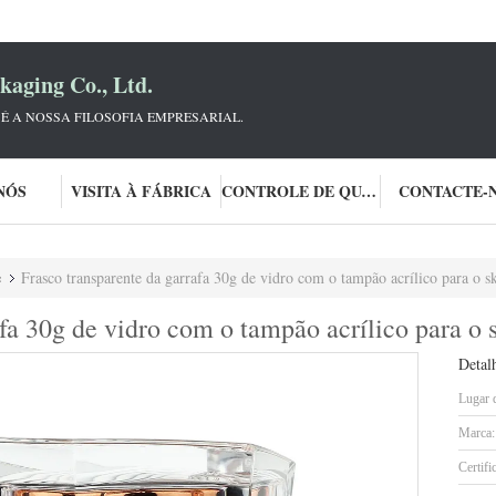
aging Co., Ltd.
 É A NOSSA FILOSOFIA EMPRESARIAL.
NÓS
VISITA À FÁBRICA
CONTROLE DE QUALIDADE
CONTACTE-
e
Frasco transparente da garrafa 30g de vidro com o tampão acrílico para o s
fa 30g de vidro com o tampão acrílico para o 
Detal
Lugar 
Marca:
Certifi