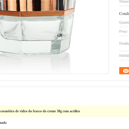
Número
Condi
Quanti
Preço:
Detalh
Habilid
 cosmético de vidro do frasco do creme 30g com acrílico
izado