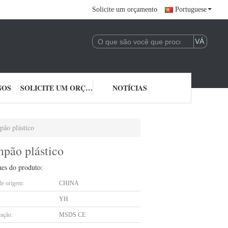
Solicite um orçamento
Portuguese
NOS
SOLICITE UM ORÇAMENTO
NOTÍCIAS
pão plástico
mpão plástico
hes do produto:
de origem:
CHINA
YH
cação:
MSDS CE