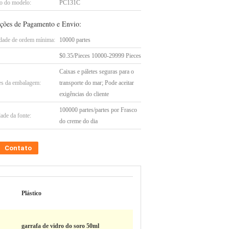
 do modelo:
PC131C
ções de Pagamento e Envio:
dade de ordem mínima:
10000 partes
$0.35/Pieces 10000-29999 Pieces
Caixas e páletes seguras para o
es da embalagem:
transporte do mar; Pode aceitar
exigências do cliente
100000 partes/partes por Frasco
ade da fonte:
do creme do dia
Contato
Plástico
garrafa de vidro do soro 50ml