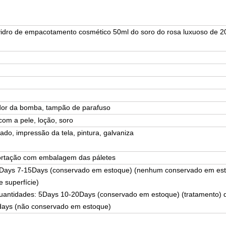
idro de empacotamento cosmético 50ml do soro do rosa luxuoso de 2
dor da bomba, tampão de parafuso
om a pele, loção, soro
do, impressão da tela, pintura, galvaniza
ortação com embalagem das páletes
Days 7-15Days (conservado em estoque) (nenhum conservado em es
e superfície)
uantidades: 5Days 10-20Days (conservado em estoque) (tratamento) 
days (não conservado em estoque)