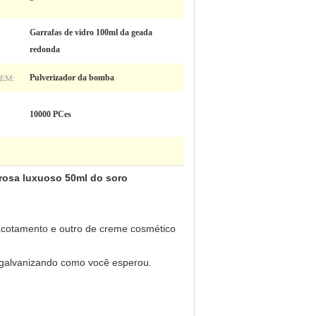
Garrafas de vidro 100ml da geada
redonda
GEM:
Pulverizador da bomba
10000 PCes
rosa luxuoso 50ml do soro
acotamento e outro de creme cosmético
e galvanizando como você esperou.