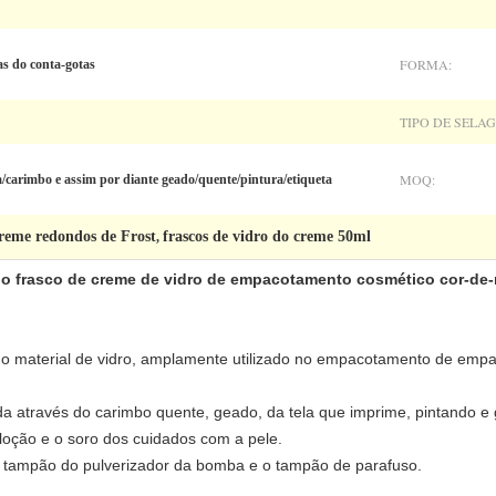
FORMA:
as do conta-gotas
TIPO DE SELA
MOQ:
a/carimbo e assim por diante geado/quente/pintura/etiqueta
creme redondos de Frost
frascos de vidro do creme 50ml
,
 o frasco de creme de vidro de empacotamento cosmético cor-de-
 do material de vidro, amplamente utilizado no empacotamento de emp
ada através do carimbo quente, geado, da tela que imprime, pintando 
 loção e o soro dos cuidados com a pele.
 tampão do pulverizador da bomba e o tampão de parafuso.