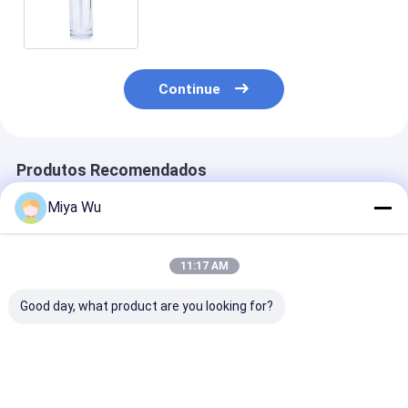
por atacado da fundação que
empacota F085
Continue
Produtos Recomendados
Miya Wu
11:17 AM
Good day, what product are you looking for?
30ml / 1oz Frasco
Garrafas redondas
Fundação líqu
Vazio de Vidro
de loção de creme de
garrafas de vi
Cosmético Vermelho
vidro de 30 ml
embalagem
Degradê com Tampa
Logotipo
cosmética co
de Bola Redonda,
personalizado
de capacidade