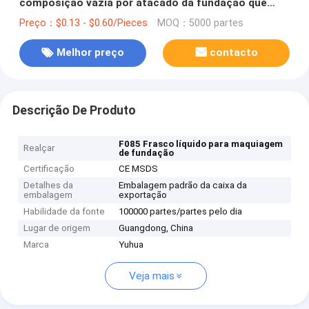
composição vazia por atacado da fundação que
empacota F085
Preço：$0.13 - $0.60/Pieces
MOQ：5000 partes
Melhor preço
contacto
Descrição De Produto
F085 Frasco líquido para maquiagem
Realçar
de fundação
Certificação
CE MSDS
Detalhes da
Embalagem padrão da caixa da
embalagem
exportação
Habilidade da fonte
100000 partes/partes pelo dia
Lugar de origem
Guangdong, China
Marca
Yuhua
Veja mais