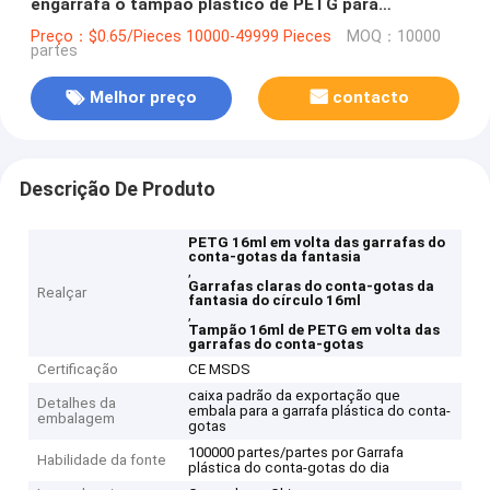
engarrafa o tampão plástico de PETG para
cosméticos
Preço：$0.65/Pieces 10000-49999 Pieces
MOQ：10000
partes
Melhor preço
contacto
Descrição De Produto
PETG 16ml em volta das garrafas do
conta-gotas da fantasia
,
Garrafas claras do conta-gotas da
Realçar
fantasia do círculo 16ml
,
Tampão 16ml de PETG em volta das
garrafas do conta-gotas
Certificação
CE MSDS
caixa padrão da exportação que
Detalhes da
embala para a garrafa plástica do conta-
embalagem
gotas
100000 partes/partes por Garrafa
Habilidade da fonte
plástica do conta-gotas do dia