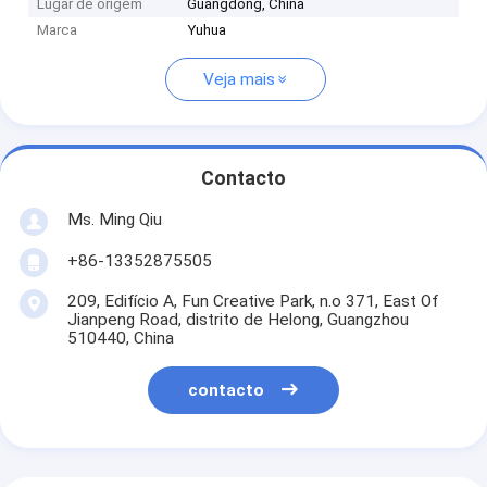
Lugar de origem
Guangdong, China
Marca
Yuhua
Veja mais
Contacto
Ms. Ming Qiu
+86-13352875505
209, Edifício A, Fun Creative Park, n.o 371, East Of
Jianpeng Road, distrito de Helong, Guangzhou
510440, China
contacto