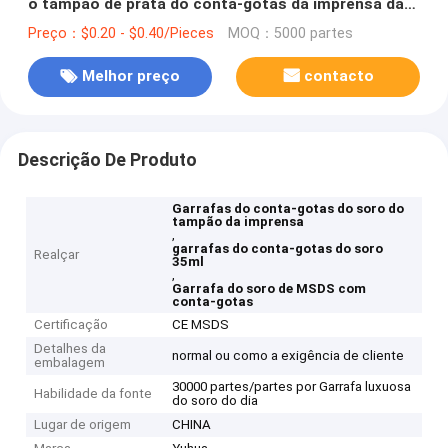
o tampão de prata do conta-gotas da imprensa da
tampa da bomba
Preço：$0.20 - $0.40/Pieces
MOQ：5000 partes
Melhor preço
contacto
Descrição De Produto
Garrafas do conta-gotas do soro do
tampão da imprensa
,
garrafas do conta-gotas do soro
Realçar
35ml
,
Garrafa do soro de MSDS com
conta-gotas
Certificação
CE MSDS
Detalhes da
normal ou como a exigência de cliente
embalagem
30000 partes/partes por Garrafa luxuosa
Habilidade da fonte
do soro do dia
Lugar de origem
CHINA