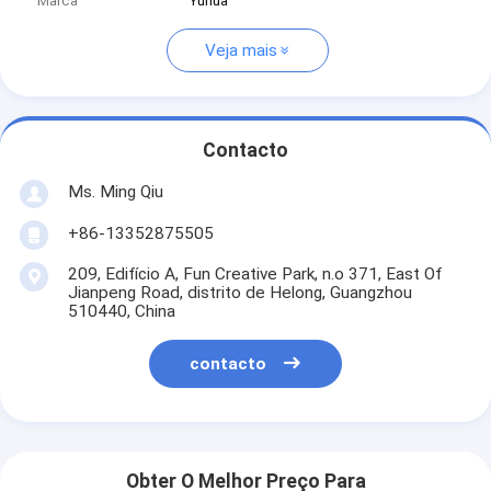
Marca
Yuhua
Veja mais
Contacto
Ms. Ming Qiu
+86-13352875505
209, Edifício A, Fun Creative Park, n.o 371, East Of
Jianpeng Road, distrito de Helong, Guangzhou
510440, China
contacto
Obter O Melhor Preço Para