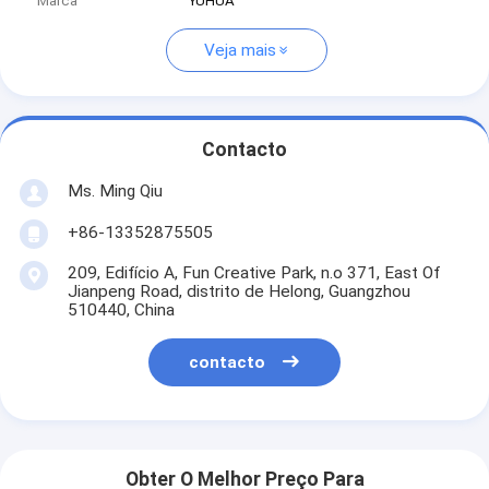
Marca
YUHUA
Veja mais
Contacto
Ms. Ming Qiu
+86-13352875505
209, Edifício A, Fun Creative Park, n.o 371, East Of
Jianpeng Road, distrito de Helong, Guangzhou
510440, China
contacto
Obter O Melhor Preço Para