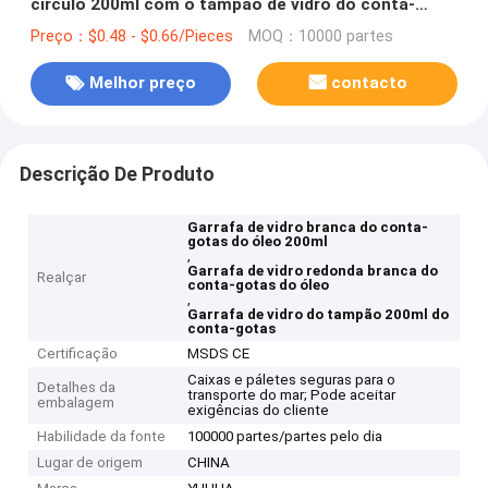
círculo 200ml com o tampão de vidro do conta-
gotas
Preço：$0.48 - $0.66/Pieces
MOQ：10000 partes
Melhor preço
contacto
Descrição De Produto
Garrafa de vidro branca do conta-
gotas do óleo 200ml
,
Garrafa de vidro redonda branca do
Realçar
conta-gotas do óleo
,
Garrafa de vidro do tampão 200ml do
conta-gotas
Certificação
MSDS CE
Caixas e páletes seguras para o
Detalhes da
transporte do mar; Pode aceitar
embalagem
exigências do cliente
Habilidade da fonte
100000 partes/partes pelo dia
Lugar de origem
CHINA